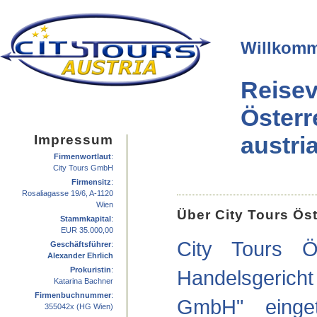
Willkomme
Reis
Öste
austria
Impressum
Firmenwortlaut
:
City Tours GmbH
Firmensitz
:
Rosaliagasse 19/6, A-1120
Wien
Über City Tours Öst
Stammkapital
:
EUR 35.000,00
City Tours Ö
Geschäftsführer
:
Alexander Ehrlich
Prokuristin
:
Handelsgerich
Katarina Bachner
Firmenbuchnummer
:
GmbH" einget
355042x (HG Wien)