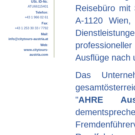
USt. ID-Nr.
:
Reisebüro mit 
ATU66115401
Telefon
:
+43 1 966 02 61
A-1120 Wien, 
Fax
:
+43 1 253 30 33 / 7792
Dienstleistun
Mail
:
info@citytours-austria.at
professionel
Web
:
www.citytours-
Ausflüge nach u
austria.com
Das Unterne
gesamtösterr
"
AHRE Aus
dements
Fremdenführ